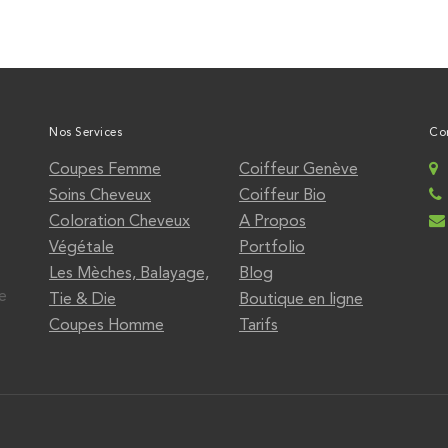
Nos Services
Co
Coupes Femme
Coiffeur Genève
Soins Cheveux
Coiffeur Bio
Coloration Cheveux
A Propos
Végétale
Portfolio
Les Mèches, Balayage,
Blog
de
Tie & Die
Boutique en ligne
Coupes Homme
Tarifs