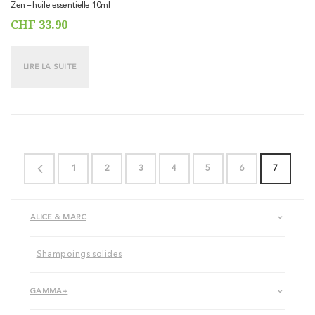
Zen – huile essentielle 10ml
CHF
33.90
LIRE LA SUITE
←
1
2
3
4
5
6
7
ALICE & MARC
Shampoings solides
GAMMA+