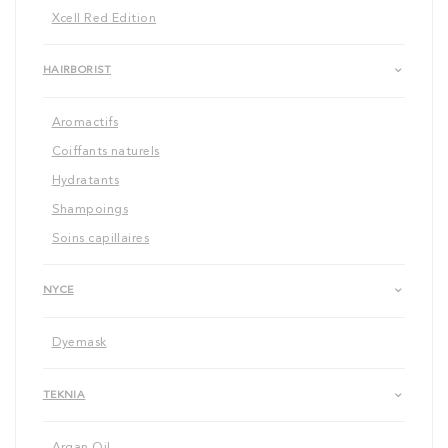
Xcell Red Edition
HAIRBORIST
Aromactifs
Coiffants naturels
Hydratants
Shampoings
Soins capillaires
NYCE
Dyemask
TEKNIA
Argan Oil