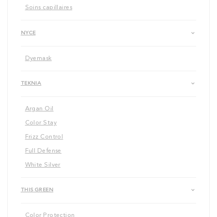
Soins capillaires
NYCE
Dyemask
TEKNIA
Argan Oil
Color Stay
Frizz Control
Full Defense
White Silver
THIS GREEN
Color Protection