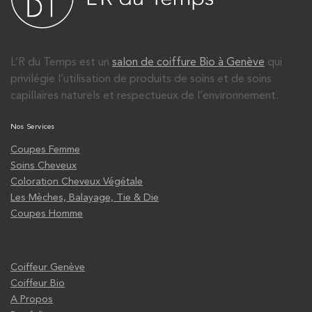
L’R du Temps est un
salon de coiffure Bio à Genève
qui
privilégie l’utilisation de produits de soins et de soins
capillaires naturels et respectueux de l’environnement.
Nos Services
Coupes Femme
Soins Cheveux
Coloration Cheveux Végétale
Les Mèches, Balayage, Tie & Die
Coupes Homme
Coiffeur Genève
Coiffeur Bio
A Propos