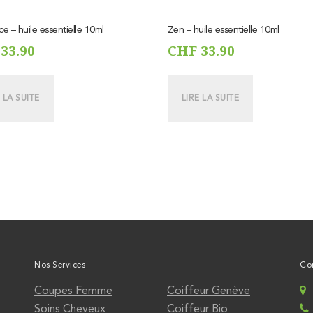
e – huile essentielle 10ml
Zen – huile essentielle 10ml
33.90
CHF
33.90
 LA SUITE
LIRE LA SUITE
Nos Services
Co
Coupes Femme
Coiffeur Genève
Soins Cheveux
Coiffeur Bio