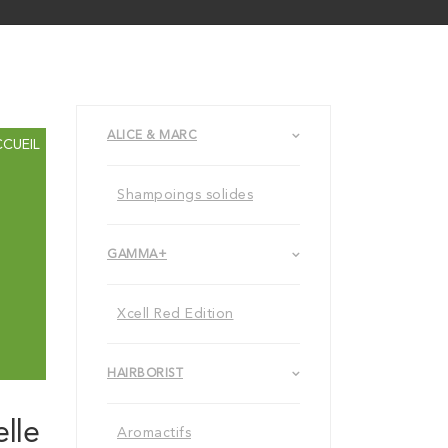
ALICE & MARC
CCUEIL
Shampoings solides
GAMMA+
Xcell Red Edition
HAIRBORIST
elle
Aromactifs