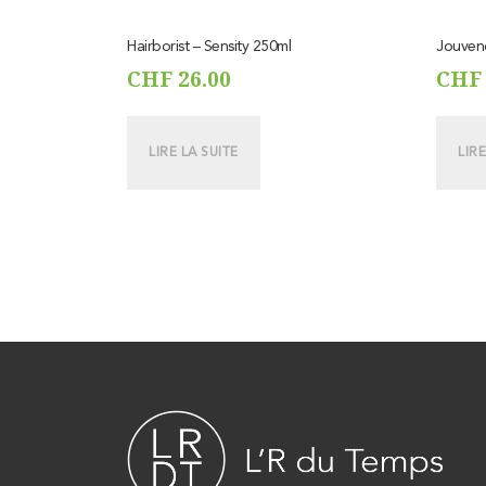
Hairborist – Sensity 250ml
Jouvenc
CHF
26.00
CHF
LIRE LA SUITE
LIRE