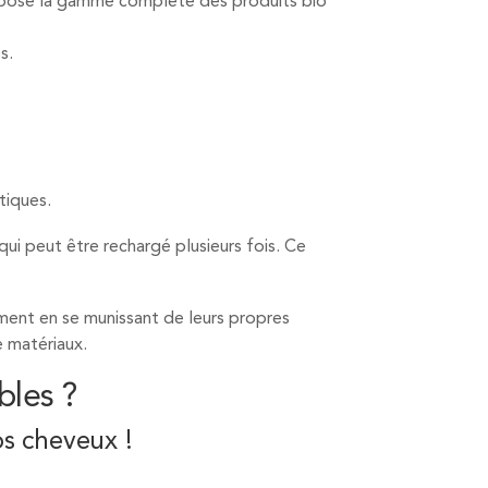
propose la gamme complète des produits bio
s.
tiques.
qui peut être rechargé plusieurs fois. Ce
ement en se munissant de leurs propres
e matériaux.
bles ?
os cheveux !