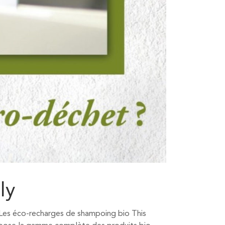
ly
 Les éco-recharges de shampoing bio This