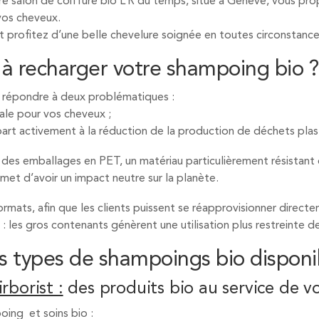
otre salon de coiffure bio L’R du temps, situé à Genève, vous 
vos cheveux.
et profitez d’une belle chevelure soignée en toutes circonstance
 à recharger votre shampoing bio ?
e répondre à deux problématiques :
ale pour vos cheveux ;
part activement à la réduction de la production de déchets plas
 des emballages en PET, un matériau particulièrement résistant 
et d’avoir un impact neutre sur la planète.
mats, afin que les clients puissent se réapprovisionner direct
: les gros contenants génèrent une utilisation plus restreinte d
ts types de shampoings bio disponi
rborist :
des produits bio au service de v
ing et soins bio :