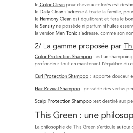
le
Color Clean
pour cheveux colorés est destiné
le
Daily Clean
s’adresse à toute la famille, pou
le
Harmony Clean
est équilibrant et fera le bo
le
Sensity
ne possède ni parfum ni huiles essent
la version
Men Tonic
s’adresse, comme son nom 
2/ La gamme proposée par
Th
Color Protection Shampoo
: est un shampoing 
profondeur tout en maintenant l’équilibre du cu
Curl Protection Shampoo
: apporte douceur et
Hair Revival Shampoo
: possède des vertus per
Scalp Protection Shampoo
:est destiné aux per
This Green : une philosop
La philosophie de This Green s’articule autou