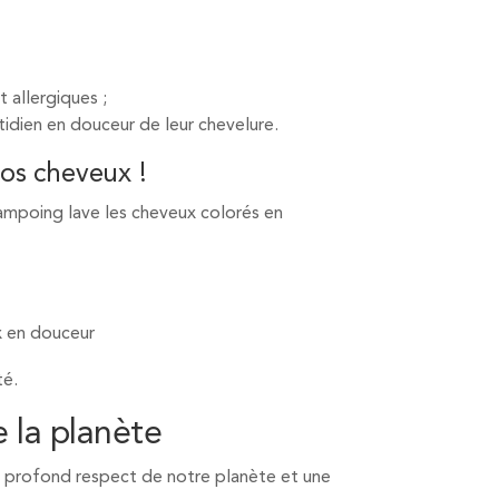
 allergiques ;
idien en douceur de leur chevelure.
vos cheveux !
hampoing lave les cheveux colorés en
x en douceur
té.
 la planète
un profond respect de notre planète et une